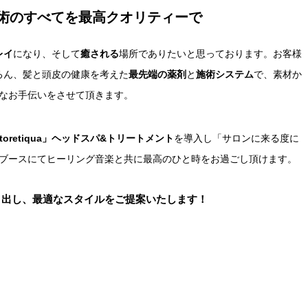
術のすべてを最高クオリティーで
レイ
になり、そして
癒される
場所でありたいと思っております。お客様
ろん、髪と頭皮の健康を考えた
最先端の薬剤
と
施術システム
で、素材か
なお手伝いをさせて頂きます。
ttoretiqua」ヘッドスパ&トリートメント
を導入し「サロンに来る度に
ブースにてヒーリング音楽と共に最高のひと時をお過ごし頂けます。
き出し、最適なスタイルをご提案いたします！