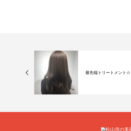
ー♪「マット
最先端トリートメント☆