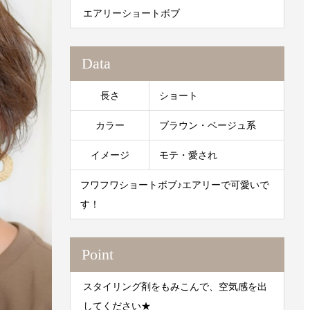
エアリーショートボブ
Data
長さ
ショート
カラー
ブラウン・ベージュ系
イメージ
モテ・愛され
フワフワショートボブ♪エアリーで可愛いで
す！
Point
スタイリング剤をもみこんで、空気感を出
してください★