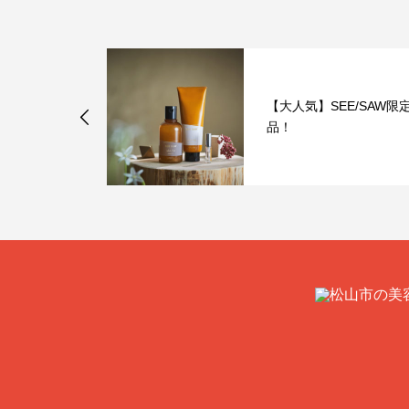
リーム？バー
【大人気】SEE/SAW限
品！