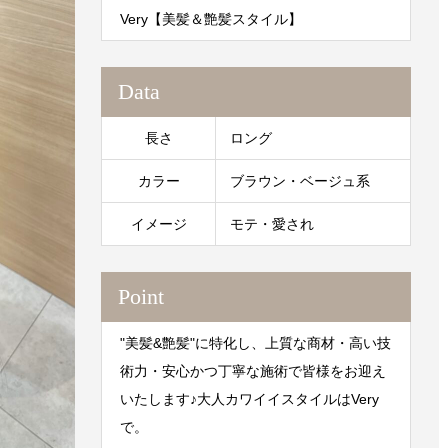
Very【美髪＆艶髪スタイル】
Data
長さ
ロング
カラー
ブラウン・ベージュ系
イメージ
モテ・愛され
Point
"美髪&艶髪"に特化し、上質な商材・高い技
術力・安心かつ丁寧な施術で皆様をお迎え
いたします♪大人カワイイスタイルはVery
で。