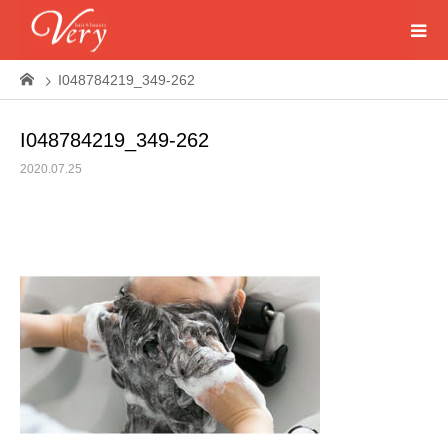
I048784219_349-262
I048784219_349-262
2020.07.25