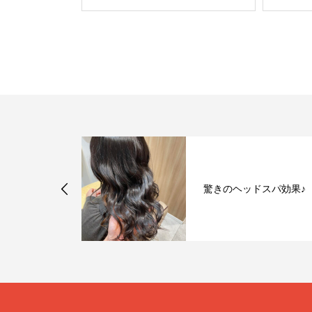
ラー「オリー
驚きのヘッドスパ効果♪
」♪