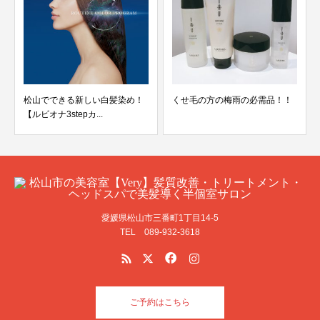
松山でできる新しい白髪染め！
くせ毛の方の梅雨の必需品！！
【ルビオナ3stepカ...
愛媛県松山市三番町1丁目14-5
TEL 089-932-3618
ご予約はこちら