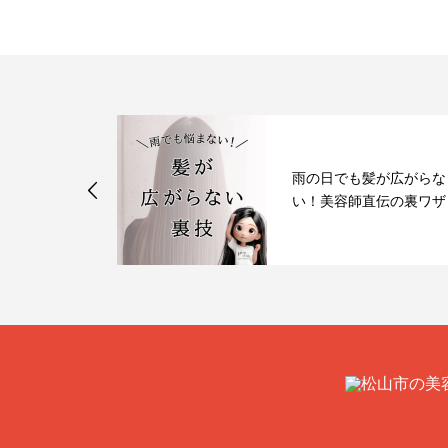
雨の日でも髪が広がらな
液☆
い！美容師直伝の裏ワザ