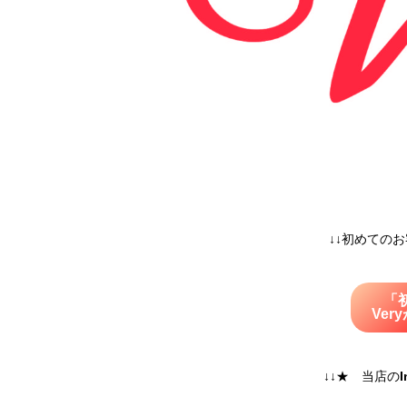
↓↓初めての
「
Ve
↓↓★ 当店の
I