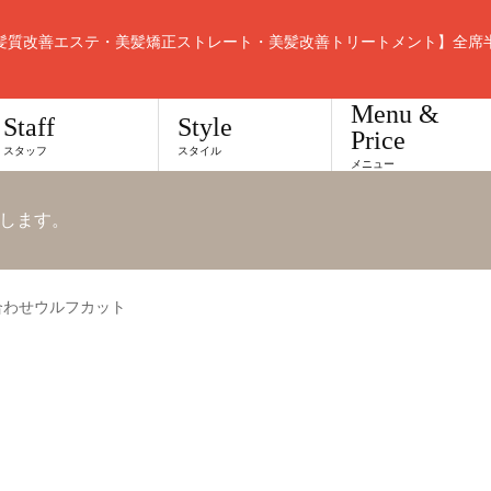
髪質改善エステ・美髪矯正ストレート・美髪改善トリートメント】全席
Menu &
Staff
Style
Price
スタッフ
スタイル
メニュー
します。
合わせウルフカット