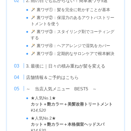
2. 雨の日でも広がらない！簡単裏ワザ5選
裏ワザ①：髪を完全に乾かすことが基本
裏ワザ②：保湿力のあるアウトバストリー
トメントを使う
裏ワザ③：スタイリング剤でコーティング
する
裏ワザ④：ヘアアレンジで湿気をカバー
裏ワザ⑤：定期的なサロンケアで根本解決
3. 最後に｜日々の積み重ねが髪を変える
店舗情報＆ご予約はこちら
～ 当店人気メニュー BEST5 ～
★人気No.1★
カット＋艶カラー＋美髪改善トリートメント
¥14,520
★人気No.2★
カット＋艶カラー＋本格個室ヘッドスパ
¥14,520