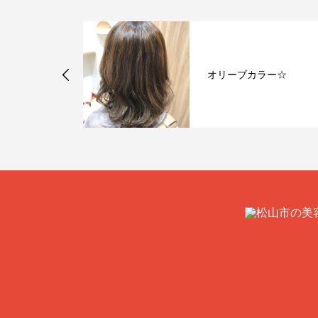
「ベタつき」
オリーブカラー☆
スパ