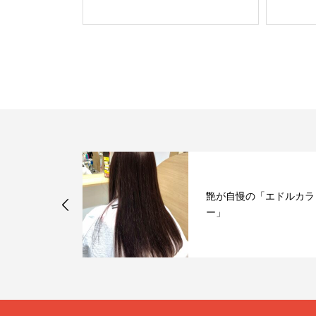
ュー化！デン
艶が自慢の「エドルカラ
シ☆
ー」