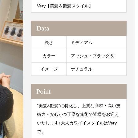
Very【美髪＆艶髪スタイル】
Data
長さ
ミディアム
カラー
アッシュ・ブラック系
イメージ
ナチュラル
Point
"美髪&艶髪"に特化し、上質な商材・高い技
術力・安心かつ丁寧な施術で皆様をお迎え
いたします♪大人カワイイスタイルはVery
で。