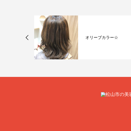
ニューTOP3
オリーブカラー☆