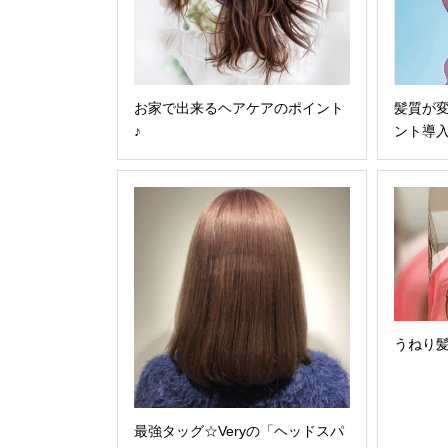
お家で出来るヘアケアのポイント
髪質が変
♪
ント導
うねり
最強タッグ☆Veryの「ヘッドスパ