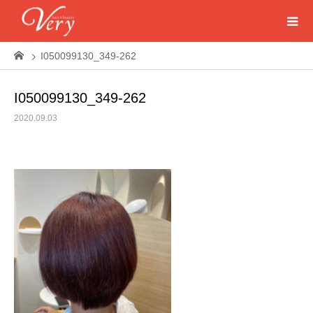
I050099130_349-262
I050099130_349-262
2020.09.03