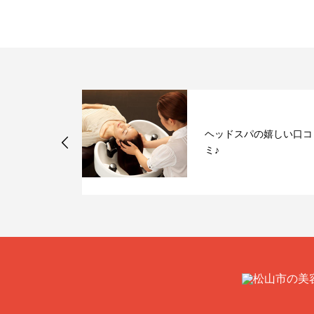
可愛いボブヘ
ヘッドスパの嬉しい口コ
ミ♪